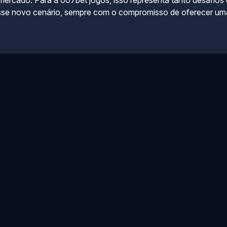
mercado. Para a 007bet jogos, isso representa tanto desafios
sse novo cenário, sempre com o compromisso de oferecer uma 