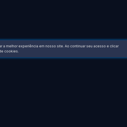
ar a melhor experiência em nosso site. Ao continuar seu acesso e clicar
de cookies.