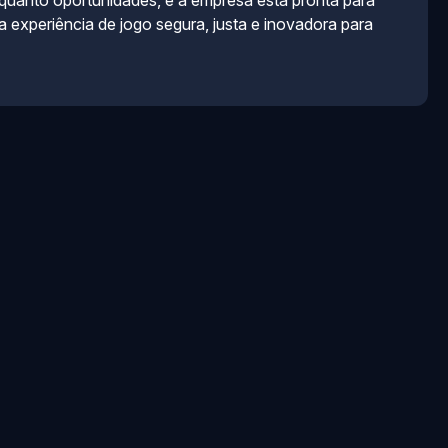
 quanto oportunidades, e a empresa está pronta para
experiência de jogo segura, justa e inovadora para