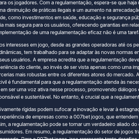
ara os jogadores. Com a regulamentação, espera-se que haja 
ma diminuição de práticas ilegais e um aumento na arrecadação
ade, como investimentos em saúde, educação e segurança públ
a mais segura para os usuários, oferecendo garantias em rela
implementação de uma regulamentação eficaz não é uma tarefa
sos interesses em jogo, desde as grandes operadoras até os 
dinâmicas, tem trabalhado para se adaptar às novas normas e
seus usuários. A empresa acredita que a regulamentação deve
eriência do cliente, ao invés de ser vista apenas como uma im
rcerias mais robustas entre os diferentes atores do mercado
ivil é fundamental para que a regulamentação atenda às nece
em ser uma voz ativa nesse processo, promovendo diálogos e 
ponsável e sustentável. No entanto, é crucial que a regulam
vamente rígidas podem sufocar a inovação e levar à estagnaçã
experiência de empresas como a 007bet jogos, que entendem
im, a regulamentação pode se tornar um verdadeiro aliado do 
sumidores. Em resumo, a regulamentação do setor de jogos tr