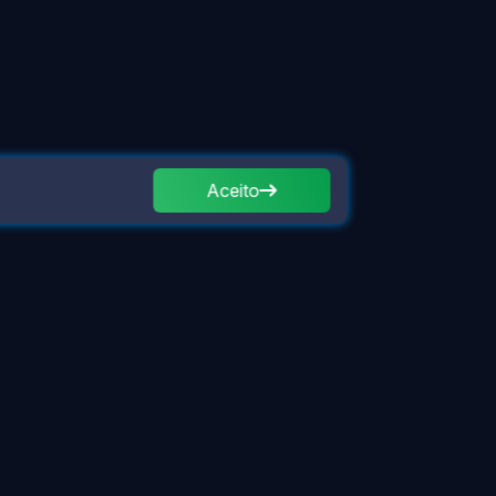
Aceito