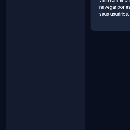
transformar o 
navegar por e
seus usuários.