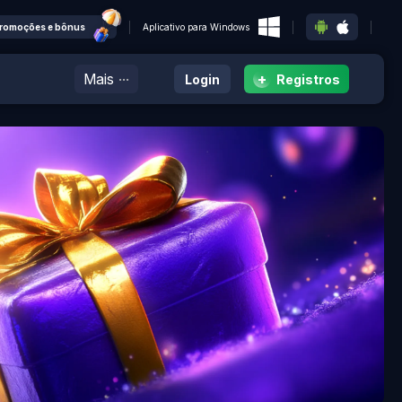
romoções e bônus
Aplicativo para Windows
···
Mais
+
Login
Registros