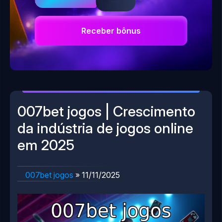
Receber bônus
007bet jogos | Crescimento
da indústria de jogos online
em 2025
007bet jogos
»
11/11/2025