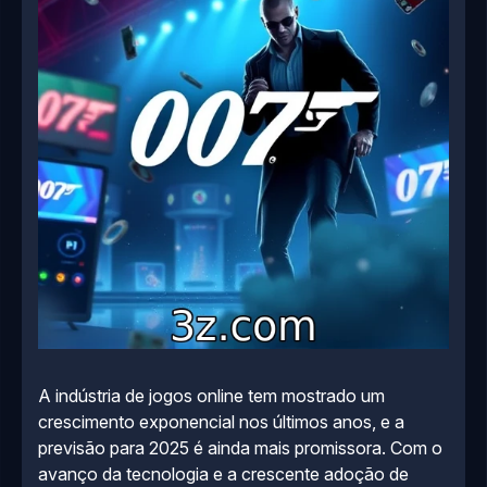
A indústria de jogos online tem mostrado um
crescimento exponencial nos últimos anos, e a
previsão para 2025 é ainda mais promissora. Com o
avanço da tecnologia e a crescente adoção de