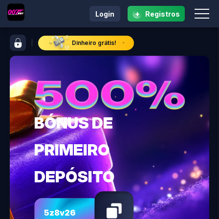
+
Login
Registros
navegação 007bet jogos
barra de controles 007bet jogos
Dinheiro grátis!
BÓNUS DE
PRIMEIRO
DEPÓSITO
5z8v26