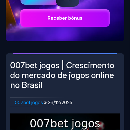
Receber bônus
007bet jogos | Crescimento
do mercado de jogos online
no Brasil
007bet jogos
»
26/12/2025