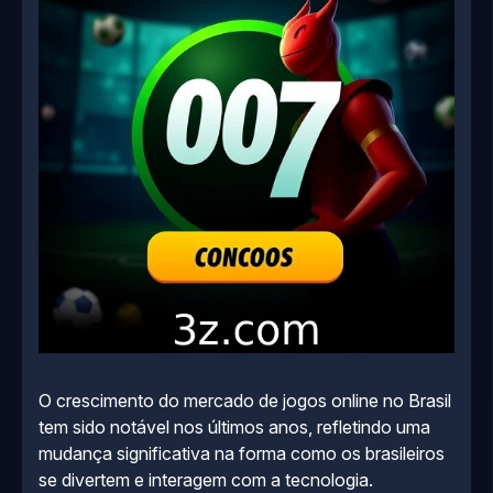
O crescimento do mercado de jogos online no Brasil
tem sido notável nos últimos anos, refletindo uma
mudança significativa na forma como os brasileiros
se divertem e interagem com a tecnologia.