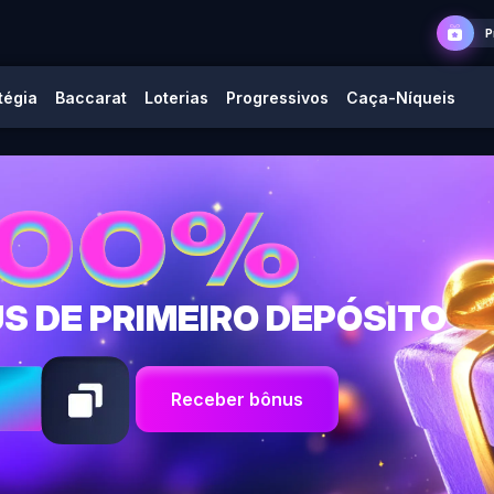
P
tégia
Baccarat
Loterias
Progressivos
Caça-Níqueis
S DE PRIMEIRO DEPÓSITO
Receber bônus