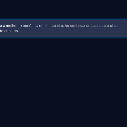
ar a melhor experiência em nosso site. Ao continuar seu acesso e clicar
de cookies.