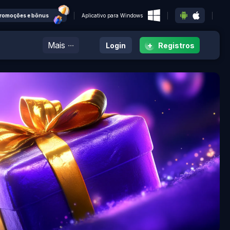
romoções e bônus
Aplicativo para Windows
···
Mais
+
Login
Registros