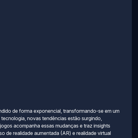
andido de forma exponencial, transformando-se em um
 tecnologia, novas tendências estão surgindo,
jogos acompanha essas mudanças e traz insights
o de realidade aumentada (AR) e realidade virtual