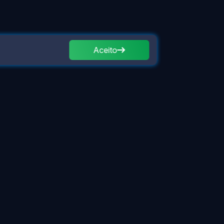
Aceito
Aplicativo
para iOS
Aplicativo
para Windows