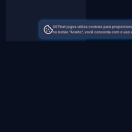
007bet jogos utiliza cookies para proporcion
no botão "Aceito", você concorda com o uso 
suporte 24 horas por dia, 7 dias por semana
Envie-nos um e-mail se ainda tiver dúvidas!