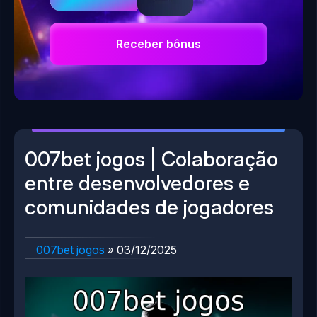
Receber bônus
007bet jogos | Colaboração
entre desenvolvedores e
comunidades de jogadores
007bet jogos
»
03/12/2025