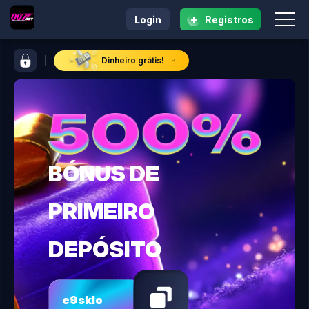
+
Login
Registros
navegação 007bet jogos
barra de controles 007bet jogos
Dinheiro grátis!
BÓNUS DE
PRIMEIRO
DEPÓSITO
e9sklo