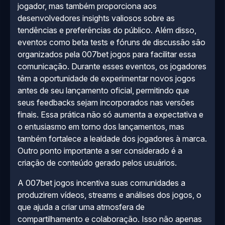
jogador, mas também proporciona aos
desenvolvedores insights valiosos sobre as
tendências e preferências do público. Além disso,
eventos como beta tests e fóruns de discussão são
organizados pela 007bet jogos para facilitar essa
comunicação. Durante esses eventos, os jogadores
têm a oportunidade de experimentar novos jogos
antes de seu lançamento oficial, permitindo que
seus feedbacks sejam incorporados nas versões
finais. Essa prática não só aumenta a expectativa e
o entusiasmo em torno dos lançamentos, mas
também fortalece a lealdade dos jogadores à marca.
Outro ponto importante a ser considerado é a
criação de conteúdo gerado pelos usuários.
A 007bet jogos incentiva suas comunidades a
produzirem vídeos, streams e análises dos jogos, o
que ajuda a criar uma atmosfera de
compartilhamento e colaboração. Isso não apenas