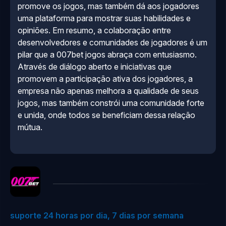
promove os jogos, mas também dá aos jogadores
uma plataforma para mostrar suas habilidades e
opiniões. Em resumo, a colaboração entre
desenvolvedores e comunidades de jogadores é um
pilar que a 007bet jogos abraça com entusiasmo.
Através de diálogo aberto e iniciativas que
promovem a participação ativa dos jogadores, a
empresa não apenas melhora a qualidade de seus
jogos, mas também constrói uma comunidade forte
e unida, onde todos se beneficiam dessa relação
mútua.
suporte 24 horas por dia, 7 dias por semana