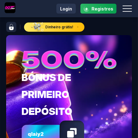
+
Login
Registros
navegação 007bet jogos
barra de controles 007bet jogos
Dinheiro grátis!
BÓNUS DE
PRIMEIRO
DEPÓSITO
qlaiy2