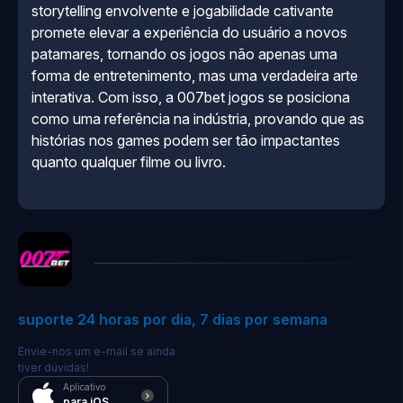
storytelling envolvente e jogabilidade cativante
promete elevar a experiência do usuário a novos
patamares, tornando os jogos não apenas uma
forma de entretenimento, mas uma verdadeira arte
interativa. Com isso, a 007bet jogos se posiciona
como uma referência na indústria, provando que as
histórias nos games podem ser tão impactantes
quanto qualquer filme ou livro.
suporte 24 horas por dia, 7 dias por semana
Envie-nos um e-mail se ainda
tiver dúvidas!
Aplicativo
para iOS