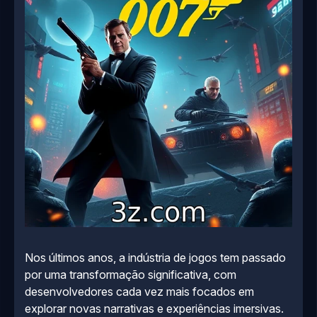
Nos últimos anos, a indústria de jogos tem passado
por uma transformação significativa, com
desenvolvedores cada vez mais focados em
explorar novas narrativas e experiências imersivas.