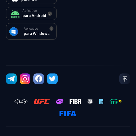
Aplicativo
para Android
Aplicativo
para Windows