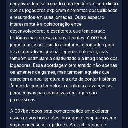
narrativos tem se tornado uma tendência, permitindo
que os jogadores explorem diferentes possibilidades
e resultados em suas jornadas. Outro aspecto
interessante é a colaboração entre
desenvolvedores e escritores, que tem gerado
histórias mais coesas e envolventes. A 007bet
jogos tem se associado a autores renomados para
trazer narrativas que não apenas entretêm, mas
também estimulam a criatividade e a imaginação dos
jogadores. Essa abordagem tem atraído não apenas
os amantes de games, mas também aqueles que
apreciam a boa literatura e a arte de contar histórias.
À medida que a tecnologia continua a avançar, as
perspectivas para narrativas em jogos são
promissoras.
A 007bet jogos está comprometida em explorar
esses novos horizontes, buscando sempre inovar e
surpreender seus jogadores. A combinação de