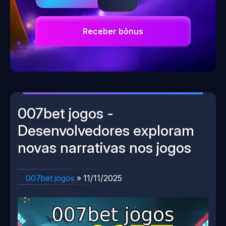
Receber bônus
007bet jogos -
Desenvolvedores exploram
novas narrativas nos jogos
007bet jogos
»
11/11/2025