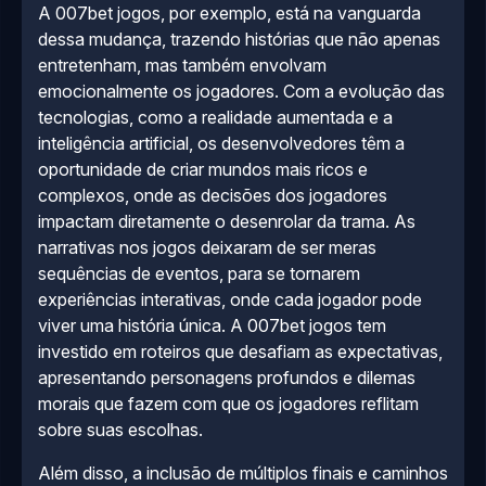
A 007bet jogos, por exemplo, está na vanguarda
dessa mudança, trazendo histórias que não apenas
entretenham, mas também envolvam
emocionalmente os jogadores. Com a evolução das
tecnologias, como a realidade aumentada e a
inteligência artificial, os desenvolvedores têm a
oportunidade de criar mundos mais ricos e
complexos, onde as decisões dos jogadores
impactam diretamente o desenrolar da trama. As
narrativas nos jogos deixaram de ser meras
sequências de eventos, para se tornarem
experiências interativas, onde cada jogador pode
viver uma história única. A 007bet jogos tem
investido em roteiros que desafiam as expectativas,
apresentando personagens profundos e dilemas
morais que fazem com que os jogadores reflitam
sobre suas escolhas.
Além disso, a inclusão de múltiplos finais e caminhos